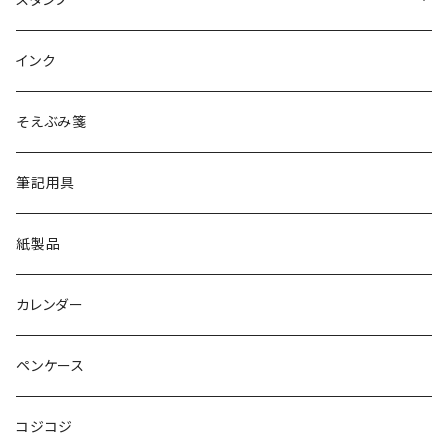
クリアスタンプ
インク
そえぶみ箋
筆記用具
紙製品
カレンダー
ペンケース
コジコジ