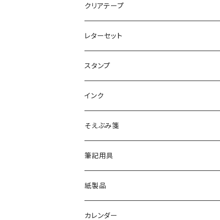
クリアテープ
レターセット
スタンプ
クリアスタンプ
インク
そえぶみ箋
筆記用具
紙製品
カレンダー