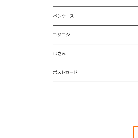
ペンケース
コジコジ
はさみ
ポストカード